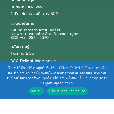
กฎหมาย และระเบียบ
สิทธิประโยชน์ของกิจการ BCG
แผนปฏิบัติการ
แผนปฏิบัติการด้านการขับเคลื่อน
การพัฒนาประเทศไทยด้วย โมเดลเศรษฐกิจ
BCG พ.ศ. 2564-2570
คลังความรู้
1 นาทีกับ BCG
BCG Delight Infographic
สื่อประชาสัมพันธ์
เว็บไซต์นี้มีการใช้งานคุกกี้ เพื่อให้การใช้งานเว็บไซต์เป็นไปอย่างราบรื่น
และเป็นส่วนตัวมากขึ้น จึงขอให้ท่านรับรองว่าท่านได้อ่านและทำความ
e-Book Series
เข้าใจนโยบายการใช้งานคุกกี้ ซึ่งเป็นส่วนหนึ่งของนโยบายการคุ้มครอง
ข้อมูลส่วนบุคคล สวทช.
ตัวอย่างธุรกิจ BCG
ยอมรับ
นโยบายความเป็นส่วนตัว
ข่าวและบทความ
Terms of Service
|
Personal Data Protection Policy