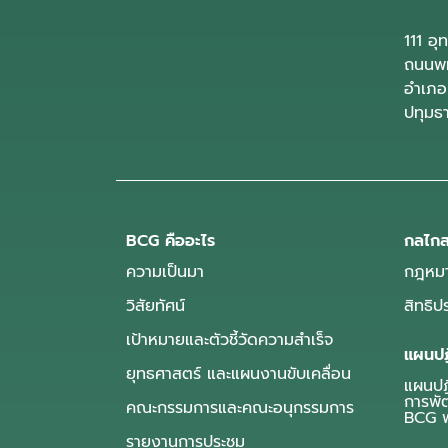
111 อ
ถนนพห
อำเภอ
ปทุมธ
BCG คืออะไร
กลไกส
ความเป็นมา
กฎหมา
วิสัยทัศน์
สิทธิ
เป้าหมายและตัวชี้วัดความสำเร็จ
แผนปฏ
ยุทธศาสตร์ และแผนงานขับเคลื่อน
แผนปฏิ
การพั
คณะกรรมการและคณะอนุกรรมการ
BCG พ
รายงานการประชุม