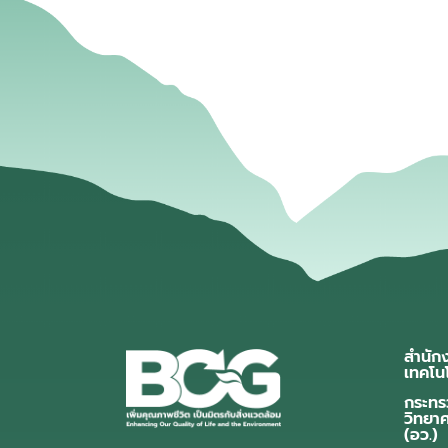
สำนัก
เทคโน
กระทร
วิทยา
(อว.)