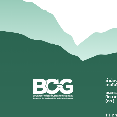
สำนัก
เทคโน
กระทร
วิทยา
(อว.)
111 อ