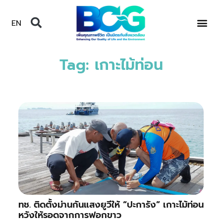
EN
Tag: เกาะไม้ท่อน
ทช. ติดตั้งม่านกันแสงยูวีให้ “ปะการัง” เกาะไม้ท่อน
หวังให้รอดจากการฟอกขาว