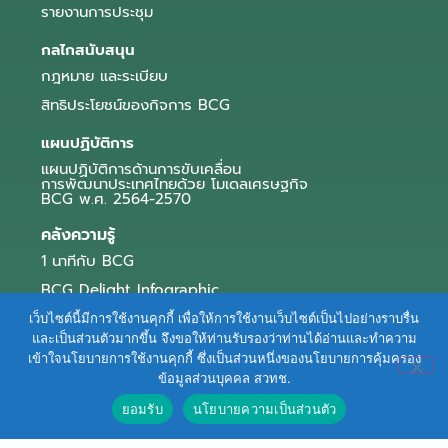
รายงานการประชุม
กลไกสนับสนุน
กฎหมาย และระเบียบ
สิทธิประโยชน์ของกิจการ BCG
แผนปฏิบัติการ
แผนปฏิบัติการด้านการขับเคลื่อน
การพัฒนาประเทศไทยด้วย โมเดลเศรษฐกิจ
BCG พ.ศ. 2564-2570
คลังความรู้
1 นาทีกับ BCG
BCG Delight Infographic
สื่อประชาสัมพันธ์
เว็บไซต์นี้มีการใช้งานคุกกี้ เพื่อให้การใช้งานเว็บไซต์เป็นไปอย่างราบรื่น
และเป็นส่วนตัวมากขึ้น จึงขอให้ท่านรับรองว่าท่านได้อ่านและทำความ
e-Book Series
เข้าใจนโยบายการใช้งานคุกกี้ ซึ่งเป็นส่วนหนึ่งของนโยบายการคุ้มครอง
ข้อมูลส่วนบุคคล สวทช.
ตัวอย่างธุรกิจ BCG
ยอมรับ
นโยบายความเป็นส่วนตัว
ข่าวและบทความ