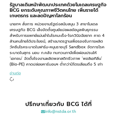
รัฐบาลเดินหน้าพัฒนาประเทศด้วยโมเดลเศรษฐกิจ
BCG ยกระดับคุณภาพชีวิตคนไทย เพิ่มรายได้
เกษตรกร และลดปัญหาโลกร้อน
นายกฯ สั่งการ หน่วยงานรัฐเร่งสนับสนุน 3 สาขาโมเดล
เศรษฐกิจ BCG เล็งจัดตั้งศูนย์แปลผลข้อมูลพันธุกรรม
สำหรับการแพทย์แม่นยำในโรคมะเร็ง-โรควินิจฉัยยาก คาด 4
ล้านคนไทยได้ประโยชน์, สร้างมาตรฐานเพื่อรองรับการผลิต
วัคซีนโรคระบาดในฟาร์ม-หนุนราชบุรี Sandbox จัดการโรค
ระบาดในสุกร มอบ ก.คลัง ทบทวนภาษีเพื่อผ่อนปรนให้
‘เอกชน’ จัดตั้งโรงงานผลิตพลาสติกชีวภาพ ‘พอลิเอทิลีน’
(Bio-PE) คาดปล่อยคาร์บอนฯ ต่ำกว่าปิโตรเลียมถึง 5 เท่า
อ่านต่อ
ปรึกษาเกี่ยวกับ BCG ได้ที่
info@nstda.or.th