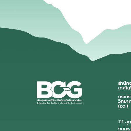
สำนัก
เทคโน
กระทร
วิทยา
(อว.)
111 อ
ถนนพห