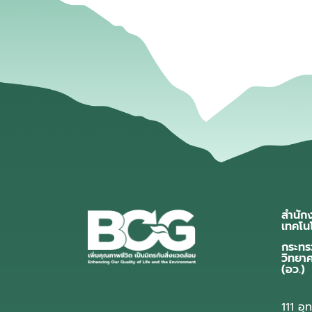
สำนัก
เทคโน
กระทร
วิทยา
(อว.)
111 อ