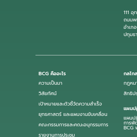
111 อ
ถนนพห
อำเภอ
ปทุมธ
BCG คืออะไร
กลไกส
ความเป็นมา
กฎหมา
วิสัยทัศน์
สิทธิ
เป้าหมายและตัวชี้วัดความสำเร็จ
แผนปฏ
ยุทธศาสตร์ และแผนงานขับเคลื่อน
แผนปฏิ
การพั
คณะกรรมการและคณะอนุกรรมการ
BCG พ
รายงานการประชุม