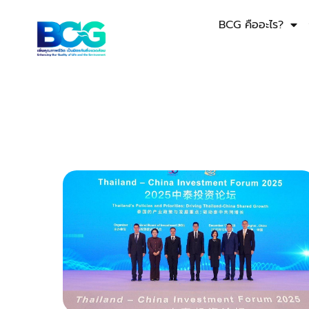
BCG คืออะไร?