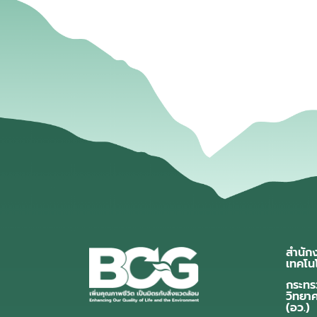
สำนัก
เทคโน
กระทร
วิทยา
(อว.)