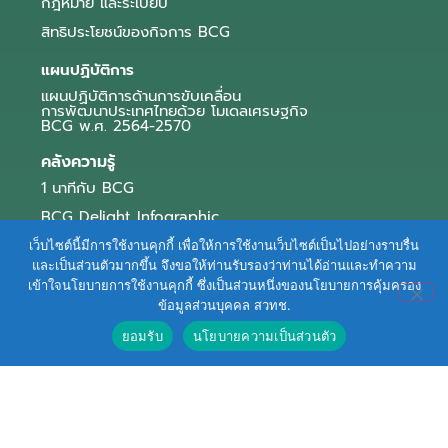
กฎหมาย และระเบียบ
สิทธิประโยชน์ของกิจการ BCG
แผนปฏิบัติการ
แผนปฏิบัติการด้านการขับเคลื่อน
การพัฒนาประเทศไทยด้วย โมเดลเศรษฐกิจ
BCG พ.ศ. 2564-2570
คลังความรู้
1 นาทีกับ BCG
BCG Delight Infographic
สื่อประชาสัมพันธ์
เว็บไซต์นี้มีการใช้งานคุกกี้ เพื่อให้การใช้งานเว็บไซต์เป็นไปอย่างราบรื่น
และเป็นส่วนตัวมากขึ้น จึงขอให้ท่านรับรองว่าท่านได้อ่านและทำความ
e-Book Series
เข้าใจนโยบายการใช้งานคุกกี้ ซึ่งเป็นส่วนหนึ่งของนโยบายการคุ้มครอง
ข้อมูลส่วนบุคคล สวทช.
ตัวอย่างธุรกิจ BCG
ยอมรับ
นโยบายความเป็นส่วนตัว
ข่าวและบทความ
Terms of Service
|
Personal Data Protection Policy