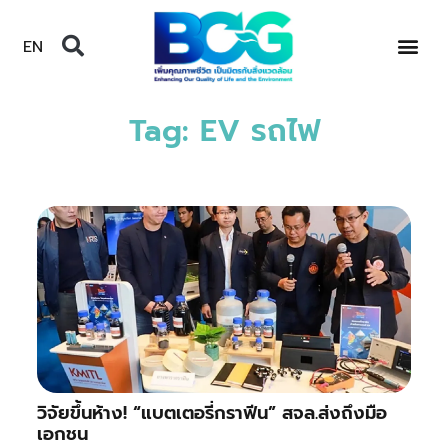
EN
Tag: EV รถไฟ
วิจัยขึ้นห้าง! “แบตเตอรี่กราฟีน” สจล.ส่งถึงมือ
เอกชน