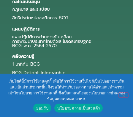
กลไกสนับสนุน
กฎหมาย และระเบียบ
สิทธิประโยชน์ของกิจการ BCG
แผนปฏิบัติการ
แผนปฏิบัติการด้านการขับเคลื่อน
การพัฒนาประเทศไทยด้วย โมเดลเศรษฐกิจ
BCG พ.ศ. 2564-2570
คลังความรู้
1 นาทีกับ BCG
BCG Delight Infographic
สื่อประชาสัมพันธ์
เว็บไซต์นี้มีการใช้งานคุกกี้ เพื่อให้การใช้งานเว็บไซต์เป็นไปอย่างราบรื่น
และเป็นส่วนตัวมากขึ้น จึงขอให้ท่านรับรองว่าท่านได้อ่านและทำความ
e-Book Series
เข้าใจนโยบายการใช้งานคุกกี้ ซึ่งเป็นส่วนหนึ่งของนโยบายการคุ้มครอง
ข้อมูลส่วนบุคคล สวทช.
ตัวอย่างธุรกิจ BCG
ยอมรับ
นโยบายความเป็นส่วนตัว
ข่าวและบทความ
Terms of Service
|
Personal Data Protection Policy