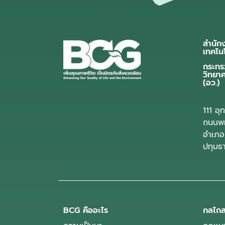
สำนัก
เทคโน
กระทร
วิทยา
(อว.)
111 อ
ถนนพห
อำเภอ
ปทุมธ
BCG คืออะไร
กลไกส