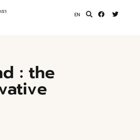
อเรา
EN
d : the
vative