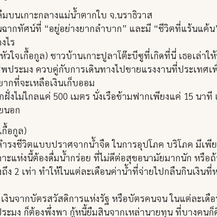
ืมบนเกาะกลางแม่น้ำตากใบ จ.นราธิวาส
ศน์ที่ “อยู่อย่างยากลำบาก” และมี “ชีวิตที่แร้นแค้น” 
างไร
จเกื้อกูล) ชาวบ้านเกาะปูลาโต๊ะบีซูที่เกิดที่นี่ เธอเล่าให้
อบอาชีพประมง ควบคู่กับการเดินทางไปขายแรงงานที่ประเทศเ
นยากที่จะเหลือเงินเก็บออม
กฝั่งไม่ไกลแค่ 500 เมตร นั่งเรือข้ามฟากเพียงแค่ 15 นาที
ภายนอก
กื้อกูล)
องดำรงชีวิตแบบปราศจากน้ำจืด ในการอุปโภค บริโภค มีเพียงบ
แห่งนี้ต้องดื่มน้ำกร่อย ที่ไม่ดีต่อสุขอนามัยมากนัก หรื
ถึง 2 เท่า ทำให้ในแต่ละเดือนค่าน้ำที่จ่ายไปกลืนกินเงินที
ารได้รับเงินจากบัตรสวัสดิการแห่งรัฐ หรือบัตรคนจน ในแต่ละเ
ก็ต้องพึ่งพา กู้หนี้ยืมสินจากเหล่านายทุน ที่บางคนก็คือพ