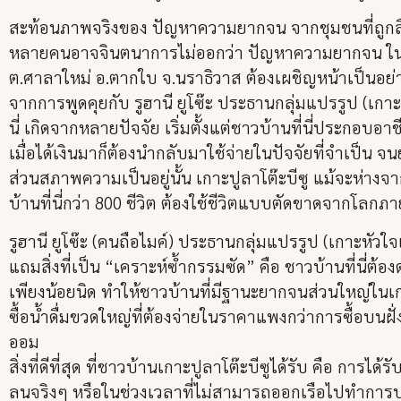
สะท้อนภาพจริงของ ปัญหาความยากจน จากชุมชนที่ถูกล
หลายคนอาจจินตนาการไม่ออกว่า ปัญหาความยากจน ในฉากทั
ต.ศาลาใหม่ อ.ตากใบ จ.นราธิวาส ต้องเผชิญหน้าเป็นอย่
จากการพูดคุยกับ รูฮานี ยูโซ๊ะ ประธานกลุ่มแปรรูป (เกาะหัวใ
นี่ เกิดจากหลายปัจจัย เริ่มตั้งแต่ชาวบ้านที่นี่ประก
เมื่อได้เงินมาก็ต้องนำกลับมาใช้จ่ายในปัจจัยที่จำเป็น จ
ส่วนสภาพความเป็นอยู่นั้น เกาะปูลาโต๊ะบีซู แม้จะห่างจา
บ้านที่นี่กว่า 800 ชีวิต ต้องใช้ชีวิตแบบตัดขาดจากโลก
รูฮานี ยูโซ๊ะ (คนถือไมค์) ประธานกลุ่มแปรรูป (เกาะหัวใจเ
แถมสิ่งที่เป็น “เคราะห์ซ้ำกรรมซัด” คือ ชาวบ้านที่นี่ต้
เพียงน้อยนิด ทำให้ชาวบ้านที่มีฐานะยากจนส่วนใหญ่ในเกาะ
ซื้อน้ำดื่มขวดใหญ่ที่ต้องจ่ายในราคาแพงกว่าการซื้อบนฝั่ง
ออม
สิ่งที่ดีที่สุด ที่ชาวบ้านเกาะปูลาโต๊ะบีซูได้รับ คือ ก
ลนจริงๆ หรือในช่วงเวลาที่ไม่สามารถออกเรือไปทำการประมง 