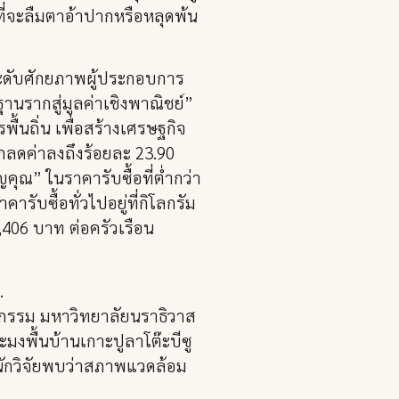
กที่จะลืมตาอ้าปากหรือหลุดพ้น
ะดับศักยภาพผู้ประกอบการ
านรากสู่มูลค่าเชิงพาณิชย์”
้นถิ่น เพื่อสร้างเศรษฐกิจ
กลดค่าลงถึงร้อยละ 23.90
คุณ” ในราคารับซื้อที่ต่ำกว่า
ับซื้อทั่วไปอยู่ที่กิโลกรัม
4,406 บาท ต่อครัวเรือน
.
นวัตกรรม มหาวิทยาลัยนราธิวาส
มงพื้นบ้านเกาะปูลาโต๊ะบีซู
มนักวิจัยพบว่าสภาพแวดล้อม