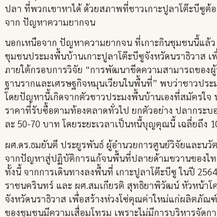
ปลา ที่พวกเขาหาได้ ด้วยสภาพที่ชาวเกาะปูลาโต๊ะบีซูต้องเ
จาก ปัญหาความยากจน
นอกเหนือจาก ปัญหาความยากจน ที่เกาะกินชุมชนนี้แล้
ชุมชนประมงพื้นบ้านเกาะปูลาโต๊ะบีซูจังหวัดนราธิวาส เพ
ภายใต้กรอบการวิจัย “การพัฒนาขีดความสามารถของผู้ประ
ฐานรากและเศรษฐกิจหมุนเวียนในพื้นที่” พบว่าชาวประมงพ
โดยปัญหานี้เกิดจากตัวชาวประมงพื้นบ้านเองที่สมัครใจ นำ
ราคาที่รับซื้อตามท้องตลาดทั่วไป ยกตัวอย่าง ปลากระบอกท
ละ 50-70 บาท โดยระยะเวลาเป็นหนี้บุญคุณนี้ เฉลี่ยถึง 10 
ผศ.ดร.ธมยันตี ประยูรพันธ์ ผู้อำนวยการศูนย์วิจัยและน
จากปัญหาสู่ปฏิบัติการแก้จนพื้นที่ปลายด้ามขวานของไ
ทั้งนี้ จากการเดินทางลงพื้นที่ เกาะปูลาโต๊ะบีซู ในปี 
ราชนครินทร์ และ ผศ.สมเกียรติ สุทธิยาพิวัฒน์ หัวหน้
จังหวัดนราธิวาส เพื่อสร้างห่วงโซ่คุณค่าใหม่แก่ผลิตภ
ของชุมชนมีความเสื่อมโทรม เพราะไม่มีการบริหารจัดการ