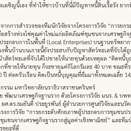
ผชิญนี้เอง ที่ทำให้ชาวบ้านที่นี่มีปัญหาหนี้สินเรื้อรัง ยา
ว จากการสำรวจของทีมนักวิจัยจากโครงการวิจัย “การยกร
ื่อสร้างห่วงโซ่คุณค่าใหม่แก่ผลิตภัณฑ์ชุมชนจากเศรษฐกิจฐ
กอบการในพื้นที่ (Local Enterprises) บนฐานทรัพยากรพื
ื้นบ้านบนเกาะนี้ยังประสบกับปัญหาสัตว์ทะเลที่จับได้ถู
สัตว์ทะเลที่จับได้ไปขายให้นายทุนด้วยเหตุผล “ติดหนี้บุญ
ี่ขายให้นายทุน ก็จะขายแค่กิโลกรัมละ 40 บาท ขณะที่ราคาร
ปี ต่อครัวเรือน คิดเป็นหนี้บุญคุณที่ยืมมาทั้งหมดเฉลี่ย 1
วัตกรรม มหาวิทยาลัยนราธิวาสราชนครินทร์
ทย พัฒนาเศรษฐกิจฐานราก ด้วยโครงการวิจัย มนร. & บพท
2564 ผศ.ดร.ธมยันตี ประยูรพันธ์ ผู้อำนวยการศูนย์วิจัยและ
าโครงการวิจัย “การยกระดับศักยภาพผู้ประกอบการชุมชนประ
ัณฑ์ชุมชนจากเศรษฐกิจฐานรากสู่มูลค่าเชิงพาณิชย์” และที
ขยะที่ดี