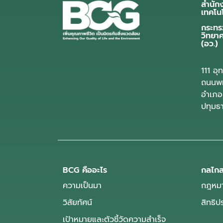
สำนัก
เทคโน
กระทร
วิทยา
(อว.)
111 อ
ถนนพห
อำเภอ
ปทุมธ
BCG คืออะไร
กลไกส
ความเป็นมา
กฎหมา
วิสัยทัศน์
สิทธิ
เป้าหมายและตัวชี้วัดความสำเร็จ