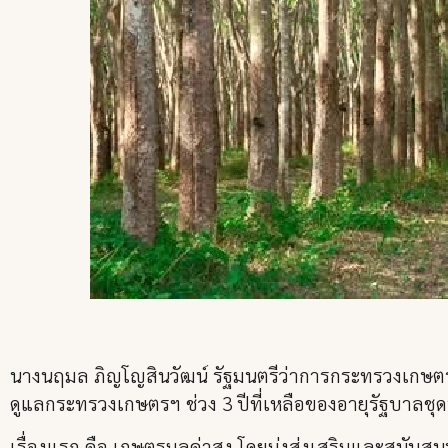
นางนฤมล ภิญโญสินวัฒน์ รัฐมนตรีว่าการกระทรวงเกษ
ดูแลกระทรวงเกษตรฯ ช่วง 3 ปีที่เหลือของอายุรัฐบาลชุดปั
เรื่องแรก คือ เกษตรมูลค่าสูง โดยมุ่งส่งเสริมและสนับสน