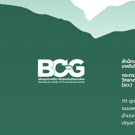
สำนัก
เทคโน
กระทร
วิทยา
(อว.)
111 อ
ถนนพห
อำเภอ
ปทุมธ