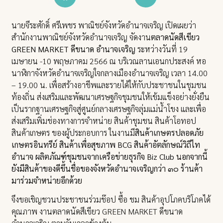
นายจีระศักดิ์ ศรีเพชร พาณิชย์จังหวัดอำนาจเจริญ เปิดเผยว่า
สำนักงานพาณิชย์จังหวัดอำนาจเจริญ จัดงาน
ตลาดนัดสีเขียว
GREEN MARKET ดีขนาด อำนาจเจริญ
ระหว่างวันที่ 19
เมษายน -10 พฤษภาคม 2566 ณ บริเวณลานเอนกประสงค์ หอ
นาฬิกาจังหวัดอำนาจเจริญใจกลางเมืองอำนาจเจริญ เวลา 14.00
– 19.00 น. เพื่อสร้างอาชีพและรายได้ให้กับประชาชนในชุมชน
ท้องถิ่น ส่งเสริมและพัฒนาเศรษฐกิจชุมชนให้เข้มแข็งอย่างยั่งยืน
เป็นรากฐานเศรษฐกิจสู่ศูนย์กลางเศรษฐกิจลุ่มแม่น้ำโขง และเพื่อ
ส่งเสริมเพิ่มช่องทางการจำหน่าย สินค้าชุมชน สินค้าโอทอป
สินค้าเกษตร ของผู้ประกอบการ ในงานมี
สินค้าเกษตรปลอดภัย
เกษตรอินทรีย์ สินค้าเพื่อสุขภาพ BCG สินค้าอัตลักษณ์วิถีไท
อำนาจ ผลิตภัณฑ์ชุมชนจากเครือข่ายธุรกิจ Biz Club นอกจากนี้
ยังมีสินค้าของดีขึ้นชื่อของจังหวัดอำนาจเจริญกว่า ๓๐ ร้านค้า
มาร่วมจำหน่ายอีกด้วย
จึงขอเชิญชวนประชาชนร่วมช๊อป ซื้อ ชม สินค้าอุปโภคบริโภคได้
คุณภาพ งานตลาดนัดสีเขียว GREEN MARKET ดีขนาด