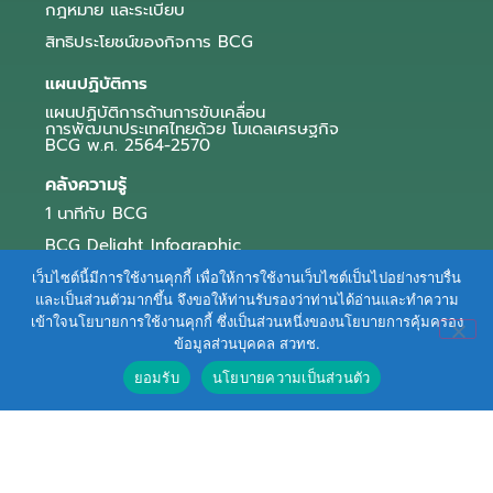
กฎหมาย และระเบียบ
สิทธิประโยชน์ของกิจการ BCG
แผนปฏิบัติการ
แผนปฏิบัติการด้านการขับเคลื่อน
การพัฒนาประเทศไทยด้วย โมเดลเศรษฐกิจ
BCG พ.ศ. 2564-2570
คลังความรู้
1 นาทีกับ BCG
BCG Delight Infographic
สื่อประชาสัมพันธ์
เว็บไซต์นี้มีการใช้งานคุกกี้ เพื่อให้การใช้งานเว็บไซต์เป็นไปอย่างราบรื่น
และเป็นส่วนตัวมากขึ้น จึงขอให้ท่านรับรองว่าท่านได้อ่านและทำความ
e-Book Series
เข้าใจนโยบายการใช้งานคุกกี้ ซึ่งเป็นส่วนหนึ่งของนโยบายการคุ้มครอง
ข้อมูลส่วนบุคคล สวทช.
ตัวอย่างธุรกิจ BCG
ยอมรับ
นโยบายความเป็นส่วนตัว
ข่าวและบทความ
Terms of Service
|
Personal Data Protection Policy