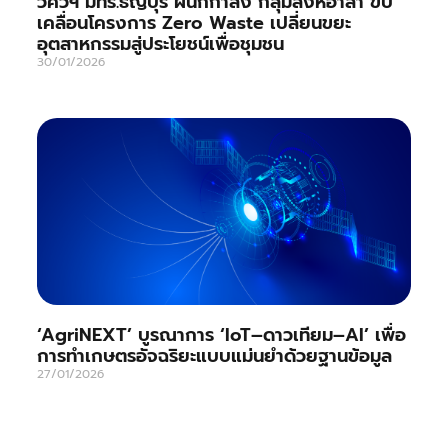
วิศวฯ มทร.ธัญบุรี ผนึกกำลัง กลุ่มสิงห์อาสา ขับ
เคลื่อนโครงการ Zero Waste เปลี่ยนขยะ
อุตสาหกรรมสู่ประโยชน์เพื่อชุมชน
30/01/2026
‘AgriNEXT’ บูรณาการ ‘IoT–ดาวเทียม–AI’ เพื่อ
การทำเกษตรอัจฉริยะแบบแม่นยำด้วยฐานข้อมูล
27/01/2026