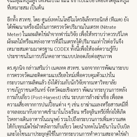
จนมีอุณหภูมิสูง ให้เพิ่มปริมาณน้ำเข้าไปในบ่อ เพื่อให้ได้อุณหภูมิ
ที่เหมาะสม เป็นต้น
อีกทั้ง สวทช. โดย ศูนย์เทคโนโลยีไมโครอิเล็กทรอนิกส์ (ทีเมค) ยัง
ได้พัฒนาเครื่องมือในการตรวจวัดปริมาณไนเตรท (Nitrate
Meter) ในผลผลิตไข่ผำจากฟาร์มวิจัย เพื่อให้ทราบว่าควรบริโภค
ผักผลไม้หรือแหล่งอาหารที่มีไนเตรทได้ปริมาณเท่าไรต่อวันจึง
เหมาะสมตามมาตรฐาน CODEX ทั้งนี้เพื่อให้องค์ความรู้กับ
ประชาชนในการบริโภคอาหารแบบปลอดภัยต่อสุขภาพ
ดร.ศุภนิจ กล่าวเสริมว่า เนคเทค สวทช. นอกจากการพัฒนาระบบ
การตรวจวัดและติดตามแบเรียลไทม์เพื่อควบคุมตัวแปรใน
กระบวนการผลิตแล้ว ยังได้ร่วมกับนักวิจัยจากมหาวิทยาลัย
ราชภัฏราชนครินทร์ จังหวัดฉะเชิงเทรา พัฒนากระบวนการหลัง
การเก็บเกี่ยว (Post-Harvest) เช่น ระบบการล้างฆ่าเชื้อ เพื่อลด
ความเสี่ยงจากการปนเปื้อนต่าง ๆ เช่น ยาฆ่าแมลงหรือสารเคมีที่
อาจลอยมากับอากาศเข้ามาในโรงเรือน หรือจุลินทรีย์ที่ก่อให้เกิด
โรคทางเดินอาหารในมนุษย์ รวมไปถึงกระบวนการเพิ่มความสด
ให้กับทุกเม็ดไข่ผำหลังการเก็บเกี่ยว โดยนำเทคโนโลยีนาโนบับเบิล
และโอโซนมาประยุกต์ใช้ในการกระบวนการทำความสะอาดไข่ผำ