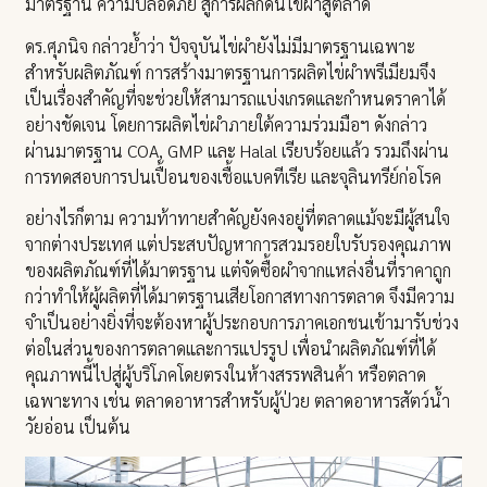
มาตรฐาน ความปลอดภัย สู่การผลักดันไข่ผำสู่ตลาด
ดร.ศุภนิจ กล่าวย้ำว่า ปัจจุบันไข่ผำยังไม่มีมาตรฐานเฉพาะ
สำหรับผลิตภัณฑ์ การสร้างมาตรฐานการผลิตไข่ผำพรีเมียมจึง
เป็นเรื่องสำคัญที่จะช่วยให้สามารถแบ่งเกรดและกำหนดราคาได้
อย่างชัดเจน โดยการผลิตไข่ผำภายใต้ความร่วมมือฯ ดังกล่าว
ผ่านมาตรฐาน COA, GMP และ Halal เรียบร้อยแล้ว รวมถึงผ่าน
การทดสอบการปนเปื้อนของเชื้อแบคทีเรีย และจุลินทรีย์ก่อโรค
อย่างไรก็ตาม ความท้าทายสำคัญยังคงอยู่ที่ตลาดแม้จะมีผู้สนใจ
จากต่างประเทศ แต่ประสบปัญหาการสวมรอยใบรับรองคุณภาพ
ของผลิตภัณฑ์ที่ได้มาตรฐาน แต่จัดซื้อผำจากแหล่งอื่นที่ราคาถูก
กว่าทำให้ผู้ผลิตที่ได้มาตรฐานเสียโอกาสทางการตลาด จึงมีความ
จำเป็นอย่างยิ่งที่จะต้องหาผู้ประกอบการภาคเอกชนเข้ามารับช่วง
ต่อในส่วนของการตลาดและการแปรรูป เพื่อนำผลิตภัณฑ์ที่ได้
คุณภาพนี้ไปสู่ผู้บริโภคโดยตรงในห้างสรรพสินค้า หรือตลาด
เฉพาะทาง เช่น ตลาดอาหารสำหรับผู้ป่วย ตลาดอาหารสัตว์น้ำ
วัยอ่อน เป็นต้น