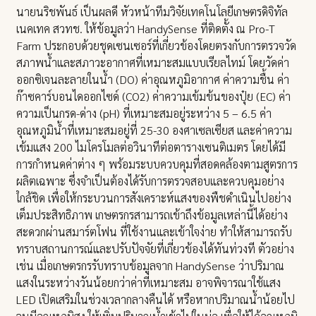
นายนริชพันธ์ เป็นผลดี หัวหน้าทีมวิจัยเทคโนโลยีเกษตรดิจิทัล
เนคเทค สวทช. ให้ข้อมูลว่า HandySense ที่ติดตั้ง ณ Pro-T
Farm ประกอบด้วยชุดเซนเซอร์ที่เกี่ยวข้องโดยตรงกับการตรวจวัด
สภาพน้ำและสภาวะอากาศที่เหมาะสมแบบเรียลไทม์ โดยวัดค่า
ออกซิเจนละลายในน้ำ (DO) ค่าอุณหภูมิอากาศ ค่าความชื้น ค่า
ก๊าซคาร์บอนไดออกไซด์ (CO2) ค่าความเข้มข้นของปุ๋ย (EC) ค่า
ความเป็นกรด-ด่าง (pH) ที่เหมาะสมอยู่ระหว่าง 5 – 6.5 ค่า
อุณหภูมิน้ำที่เหมาะสมอยู่ที่ 25-30 องศาเซลเซียส และค่าความ
เข้มแสง 200 ไมโครโมลต่อวินาทีต่อตารางเซนติเมตร โดยได้มี
การกำหนดค่าต่าง ๆ พร้อมระบบควบคุมที่สอดคล้องตามสูตรการ
ผลิตเฉพาะ ซึ่งจำเป็นต้องได้รับการตรวจสอบและควบคุมอย่าง
ใกล้ชิด เพื่อให้กระบวนการสังเคราะห์แสงของพืชดำเนินไปอย่าง
เต็มประสิทธิภาพ เกษตรกรสามารถเข้าถึงข้อมูลเหล่านี้ได้อย่าง
สะดวกผ่านสมาร์ตโฟน ที่ใช้งานและเข้าใจง่าย ทำให้สามารถรับ
ทราบสถานการณ์และปรับปัจจัยที่เกี่ยวข้องได้ทันท่วงที ตัวอย่าง
เช่น เมื่อเกษตรกรรับทราบข้อมูลจาก HandySense ว่าปริมาณ
แสงในระหว่างวันน้อยกว่าค่าที่เหมาะสม อาจพิจารณาใช้แสง
LED เปิดเสริมในช่วงเวลากลางคืนได้ หรือหากปริมาณน้ำน้อยไป