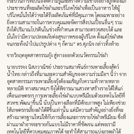
กระบวนการที่เป็นองค์ความรู้และสร้างความเข้าใจอย่างถูกต้องแก่
ประชาชนที่จะผลิตไข่ผำและบริโภคไข่ผำเพื่อเป็นอาหาร ให้ผู้
บริโภคมั่นใจได้ว่าจะได้รับผลิตภัณฑ์ที่มีคุณภาพ โดยเฉพาะอย่าง
ยิ่งความสามารถในการควบคุมและจัดการสิ่งปนเปื้อนอื่นๆ รวม
ถึงได้ปริมาณโปรตีนในช่วงที่กำหนด สามารถตรวจสอบได้ และ
มั่นใจว่ามีความปลอดภัยต่อสุขภาพของผู้บริโภค ตั้งแต่ไข่ผำสด
จนกระทั่งนำไปแปรรูปต่าง ๆ ก็ตาม” ดร.ศุภนิจ กล่าวทิ้งท้าย
จากวิกฤตอุตสาหกรรมกุ้ง สู่ทางออกด้วยนวัตกรรมไข่ผำ
นายบรรจง นิสภวาณิชย์ ประธานสมาพันธ์การเพาะเลี้ยงสัตว์
น้ำไทย กล่าวถึงที่มาและความสำคัญของความร่วมมือฯ นี้ว่า จาก
อุตสาหกรรมการเพาะเลี้ยงกุ้งต้องเผชิญกับความท้าทายหลาก
หลายมิติ ทางสมาคมฯ จึงได้พิจารณาแสวงหาสร้างรายได้ให้แก่
เพื่อนเกษตรกร การเพาะเลี้ยงไข่ผำแบบพรีเมียมด้วยเทคโนโลยีที่
สวทช.พัฒนาขึ้นนี้ นับเป็นทางเลือกที่มีศักยภาพสูง ไม่เพียงช่วย
ให้เกษตรกรเลี้ยงผำได้ดีขึ้นเท่านั้น แต่มีความสำคัญอย่างยิ่งที่จะ
สร้างมาตรฐานใหม่ให้กับการเลี้ยงและการขายไข่ผำพรีเมียม ซึ่งที่
ผ่านมาผำอาจจะขายกันแบบไม่มีราคาที่ชัดเจน แต่พอเรามี
เทคโนโลยีที่ควบคุมคุณภาพได้ จะทำให้สามารถแบ่งเกรดผำได้