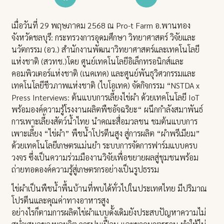
เมื่อวันที่ 29 พฤษภาคม 2568 ณ Pro-t Farm อ.พานทอง
จังหวัดชลบุรี: กระทรวงการอุดมศึกษา วิทยาศาสตร์ วิจัยและ
นวัตกรรม (อว.) สำนักงานพัฒนาวิทยาศาสตร์และเทคโนโลยี
แห่งชาติ (สวทช.)โดย ศูนย์เทคโนโลยีอิเล็กทรอนิกส์และ
คอมพิวเตอร์แห่งชาติ (เนคเทค) และศูนย์พันธุวิศวกรรมและ
เทคโนโลยีชีวภาพแห่งชาติ (ไบโอเทค) จัดกิจกรรม “NSTDA x
Press Interviews: ต้นแบบการเลี้ยงไข่ผำ ด้วยเทคโนโลยี IoT
พร้อมองค์ความรู้โรงงานผลิตพืชอัจฉริยะ“ ผนึกกำลังสมาพันธ์
การเพาะเลี้ยงสัตว์น้ำไทย นำคณะสื่อมวลชน ชมต้นแบบการ
เพาะเลี้ยง “ไข่ผำ” พืชน้ำโปรตีนสูง สู่การผลิต “ผำพรีเมียม”
ด้วยเทคโนโลยีเกษตรแม่นยำ ระบบการจัดการฟาร์มแบบครบ
วงจร ซึ่งเป็นความร่วมมืองานวิจัยเพื่อขยายผลสู่ชุมชนพร้อม
ถ่ายทอดองค์ความรู้สู่เกษตรกรอย่างเป็นรูปธรรม
ไข่ผำเป็นพืชน้ำพื้นบ้านที่พบได้ทั่วไปในประเทศไทย มีปริมาณ
โปรตีนและคุณค่าทางอาหารสูง
อย่างไรก็ตามการผลิตไข่ผำแบบดั้งเดิมยังประสบปัญหาความไม่