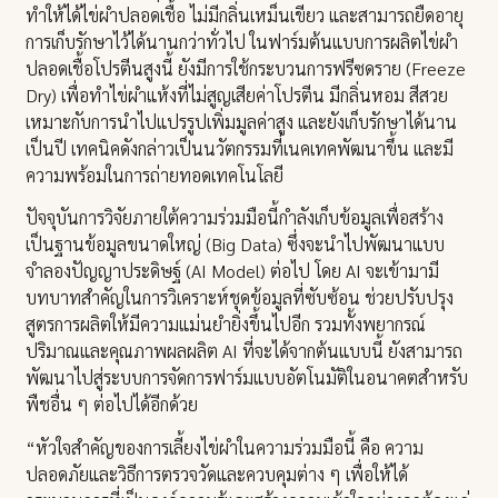
ทำให้ได้ไข่ผำปลอดเชื้อ ไม่มีกลิ่นเหม็นเขียว และสามารถยืดอายุ
การเก็บรักษาไว้ได้นานกว่าทั่วไป ในฟาร์มต้นแบบการผลิตไข่ผำ
ปลอดเชื้อโปรตีนสูงนี้ ยังมีการใช้กระบวนการฟรีซดราย (Freeze
Dry) เพื่อทำไข่ผำแห้งที่ไม่สูญเสียค่าโปรตีน มีกลิ่นหอม สีสวย
เหมาะกับการนำไปแปรรูปเพิ่มมูลค่าสูง และยังเก็บรักษาได้นาน
เป็นปี เทคนิคดังกล่าวเป็นนวัตกรรมที่เนคเทคพัฒนาขึ้น และมี
ความพร้อมในการถ่ายทอดเทคโนโลยี
ปัจจุบันการวิจัยภายใต้ความร่วมมือนี้กำลังเก็บข้อมูลเพื่อสร้าง
เป็นฐานข้อมูลขนาดใหญ่ (Big Data) ซึ่งจะนำไปพัฒนาแบบ
จำลองปัญญาประดิษฐ์ (AI Model) ต่อไป โดย AI จะเข้ามามี
บทบาทสำคัญในการวิเคราะห์ชุดข้อมูลที่ซับซ้อน ช่วยปรับปรุง
สูตรการผลิตให้มีความแม่นยำยิ่งขึ้นไปอีก รวมทั้งพยากรณ์
ปริมาณและคุณภาพผลผลิต AI ที่จะได้จากต้นแบบนี้ ยังสามารถ
พัฒนาไปสู่ระบบการจัดการฟาร์มแบบอัตโนมัติในอนาคตสำหรับ
พืชอื่น ๆ ต่อไปได้อีกด้วย
“หัวใจสำคัญของการเลี้ยงไข่ผำในความร่วมมือนี้ คือ ความ
ปลอดภัยและวิธีการตรวจวัดและควบคุมต่าง ๆ เพื่อให้ได้