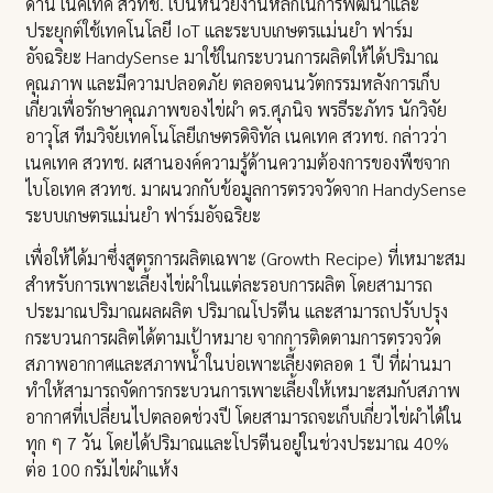
ด้าน เนคเทค สวทช. เป็นหน่วยงานหลักในการพัฒนาและ
ประยุกต์ใช้เทคโนโลยี IoT และระบบเกษตรแม่นยำ ฟาร์ม
อัจฉริยะ HandySense มาใช้ในกระบวนการผลิตให้ได้ปริมาณ
คุณภาพ และมีความปลอดภัย ตลอดจนนวัตกรรมหลังการเก็บ
เกี่ยวเพื่อรักษาคุณภาพของไข่ผำ ดร.ศุภนิจ พรธีระภัทร นักวิจัย
อาวุโส ทีมวิจัยเทคโนโลยีเกษตรดิจิทัล เนคเทค สวทช. กล่าวว่า
เนคเทค สวทช. ผสานองค์ความรู้ด้านความต้องการของพืชจาก
ไบโอเทค สวทช. มาผนวกกับข้อมูลการตรวจวัดจาก HandySense
ระบบเกษตรแม่นยำ ฟาร์มอัจฉริยะ
เพื่อให้ได้มาซึ่งสูตรการผลิตเฉพาะ (Growth Recipe) ที่เหมาะสม
สำหรับการเพาะเลี้ยงไข่ผำในแต่ละรอบการผลิต โดยสามารถ
ประมาณปริมาณผลผลิต ปริมาณโปรตีน และสามารถปรับปรุง
กระบวนการผลิตได้ตามเป้าหมาย จากการติดตามการตรวจวัด
สภาพอากาศและสภาพน้ำในบ่อเพาะเลี้ยงตลอด 1 ปี ที่ผ่านมา
ทำให้สามารถจัดการกระบวนการเพาะเลี้ยงให้เหมาะสมกับสภาพ
อากาศที่เปลี่ยนไปตลอดช่วงปี โดยสามารถจะเก็บเกี่ยวไข่ผำได้ใน
ทุก ๆ 7 วัน โดยได้ปริมาณและโปรตีนอยู่ในช่วงประมาณ 40%
ต่อ 100 กรัมไข่ผำแห้ง