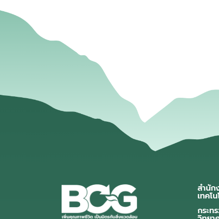
สำนัก
เทคโน
กระทร
วิทยา