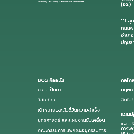
(อว.)
111 อ
ถนนพห
อำเภอ
ปทุมธ
BCG คืออะไร
กลไกส
ความเป็นมา
กฎหมา
วิสัยทัศน์
สิทธิ
เป้าหมายและตัวชี้วัดความสำเร็จ
แผนปฏ
ยุทธศาสตร์ และแผนงานขับเคลื่อน
แผนปฏิ
การพั
คณะกรรมการและคณะอนุกรรมการ
BCG พ