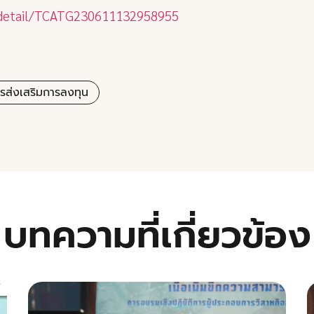
s/detail/TCATG230611132958955
ส่งเสริมการลงทุน
บทความที่เกี่ยวข้อง