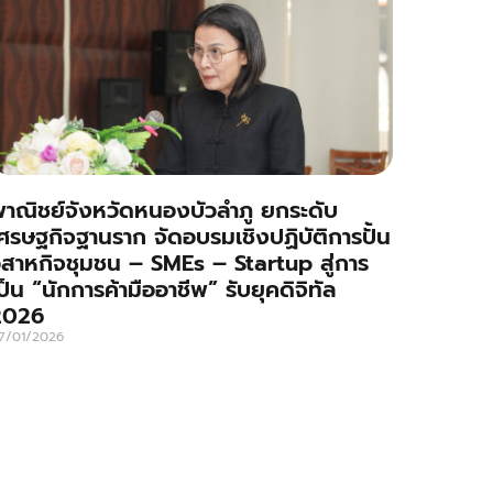
าณิชย์จังหวัดหนองบัวลำภู ยกระดับ
ศรษฐกิจฐานราก จัดอบรมเชิงปฏิบัติการปั้น
ิสาหกิจชุมชน – SMEs – Startup สู่การ
ป็น “นักการค้ามืออาชีพ” รับยุคดิจิทัล
2026
7/01/2026