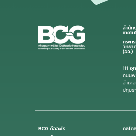
สำนัก
เทคโน
กระทร
วิทยา
(อว.)
111 อ
ถนนพห
อำเภอ
ปทุมธ
BCG คืออะไร
กลไกส