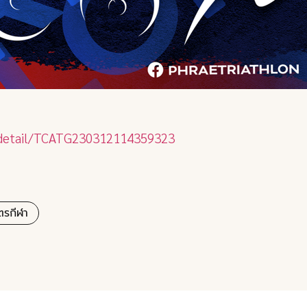
s/detail/TCATG230312114359323
ตรกีฬา