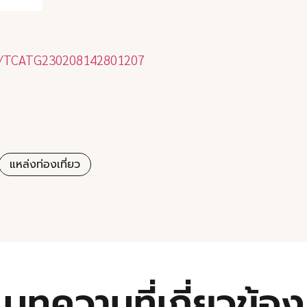
ail/TCATG230208142801207
แหล่งท่องเที่ยว
บทความที่เกี่ยวข้อง