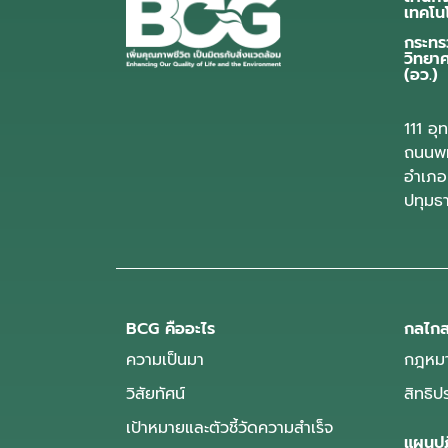
เทคโน
กระทร
วิทยา
(อว.)
111 อ
ถนนพห
อำเภอ
ปทุมธ
BCG คืออะไร
กลไกส
ความเป็นมา
กฎหมา
วิสัยทัศน์
สิทธิ
เป้าหมายและตัวชี้วัดความสำเร็จ
แผนปฏ