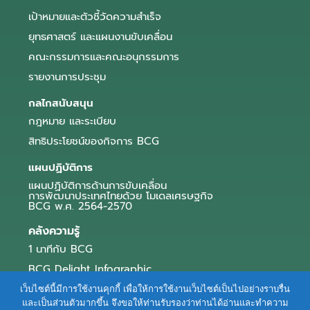
เป้าหมายและตัวชี้วัดความสำเร็จ
ยุทธศาสตร์ และแผนงานขับเคลื่อน
คณะกรรมการและคณะอนุกรรมการ
รายงานการประชุม
กลไกสนับสนุน
กฎหมาย และระเบียบ
สิทธิประโยชน์ของกิจการ BCG
แผนปฏิบัติการ
แผนปฏิบัติการด้านการขับเคลื่อน
การพัฒนาประเทศไทยด้วย โมเดลเศรษฐกิจ
BCG พ.ศ. 2564-2570
คลังความรู้
1 นาทีกับ BCG
BCG Delight Infographic
สื่อประชาสัมพันธ์
เว็บไซต์นี้มีการใช้งานคุกกี้ เพื่อให้การใช้งานเว็บไซต์เป็นไปอย่างราบรื่น
และเป็นส่วนตัวมากขึ้น จึงขอให้ท่านรับรองว่าท่านได้อ่านและทำความ
e-Book Series