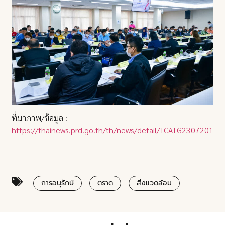
ที่มาภาพ/ข้อมูล :
https://thainews.prd.go.th/th/news/detail/TCATG23072019
การอนุรักษ์
ตราด
สิ่งแวดล้อม