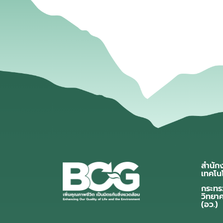
สำนัก
เทคโน
กระทร
วิทยา
(อว.)