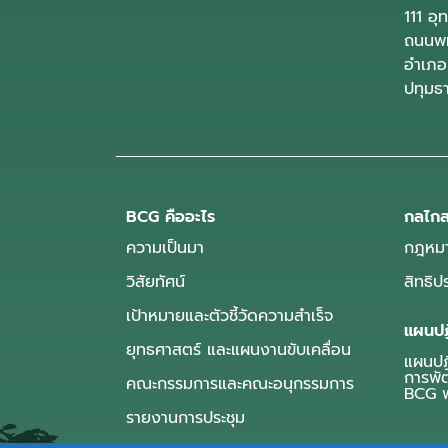
111 อ
ถนนพห
อำเภอ
ปทุมธ
BCG คืออะไร
กลไกส
ความเป็นมา
กฎหมา
วิสัยทัศน์
สิทธิ
เป้าหมายและตัวชี้วัดความสำเร็จ
แผนปฏ
ยุทธศาสตร์ และแผนงานขับเคลื่อน
แผนปฏิ
การพั
คณะกรรมการและคณะอนุกรรมการ
BCG พ
รายงานการประชุม