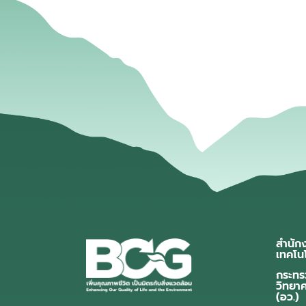
สำนัก
เทคโน
กระทร
วิทยา
(อว.)