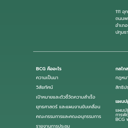
111 อ
ถนนพห
อำเภอ
ปทุมธ
BCG คืออะไร
กลไกส
ความเป็นมา
กฎหมา
วิสัยทัศน์
สิทธิ
เป้าหมายและตัวชี้วัดความสำเร็จ
แผนปฏ
ยุทธศาสตร์ และแผนงานขับเคลื่อน
แผนปฏิ
การพั
คณะกรรมการและคณะอนุกรรมการ
BCG พ
รายงานการประชุม