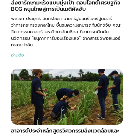
ส่งยารักษามะเร็งแบบมุ่งเป้า ตอบโจทย์เศรษฐกิจ
BCG หนุนไทยสู่การเป็นเมดิคัลฮับ
พลเอก ประยุทธ์ จันทร์โอชา นายกรัฐมนตรีและรัฐมนตรี
ว่าการกระทรวงกลาโหม ชื่นชมความสามารถทีมนักวิจัย คณะ
วิศวกรรมศาสตร์ มหาวิทยาลัยมหิดล ที่สามารถคิดค้น
นวัตกรรม “อนุภาคคาร์บอนเรืองแสง” จากสารชีวพอลิเมอร์
ทะลายปาล์ม
อ่านต่อ
อาจารย์ประจำหลักสูตรวิศวกรรมสิ่งแวดล้อมและ