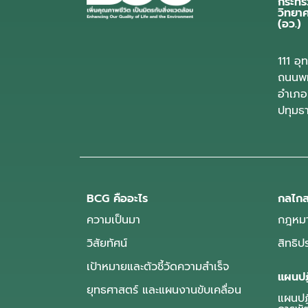
กระทร
วิทยา
(อว.)
111 อ
ถนนพห
อำเภอ
ปทุมธ
BCG คืออะไร
กลไกส
ความเป็นมา
กฎหมา
วิสัยทัศน์
สิทธิ
เป้าหมายและตัวชี้วัดความสำเร็จ
แผนปฏ
ยุทธศาสตร์ และแผนงานขับเคลื่อน
แผนปฏิ