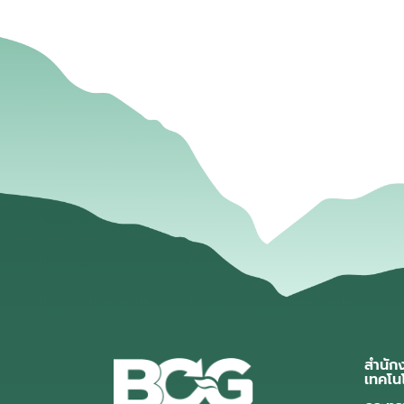
สำนัก
เทคโน