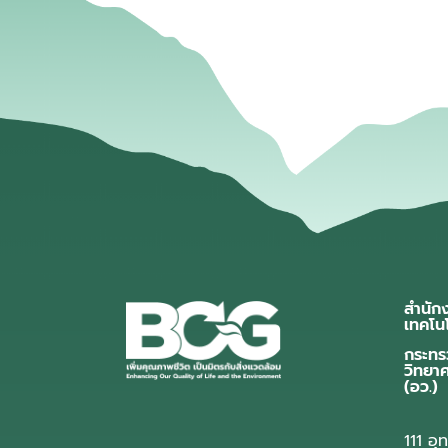
สำนัก
เทคโน
กระทร
วิทยา
(อว.)
111 อ