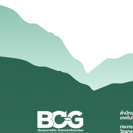
สำนัก
เทคโน
กระทร
วิทยา