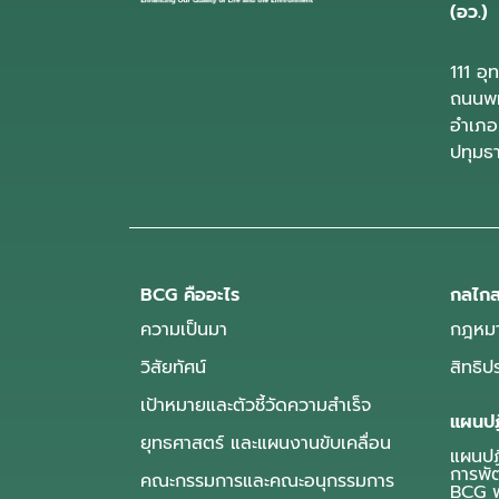
(อว.)
111 อ
ถนนพห
อำเภอ
ปทุมธ
BCG คืออะไร
กลไกส
ความเป็นมา
กฎหมา
วิสัยทัศน์
สิทธิ
เป้าหมายและตัวชี้วัดความสำเร็จ
แผนปฏ
ยุทธศาสตร์ และแผนงานขับเคลื่อน
แผนปฏิ
การพั
คณะกรรมการและคณะอนุกรรมการ
BCG พ