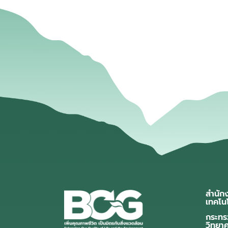
สำนัก
เทคโน
กระทร
วิทยา