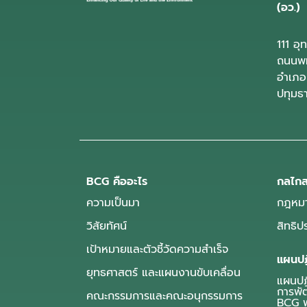
(อว.)
111 อ
ถนนพห
อำเภอ
ปทุมธ
BCG คืออะไร
กลไกส
ความเป็นมา
กฎหมา
วิสัยทัศน์
สิทธิ
เป้าหมายและตัวชี้วัดความสำเร็จ
แผนปฏ
ยุทธศาสตร์ และแผนงานขับเคลื่อน
แผนปฏิ
การพั
คณะกรรมการและคณะอนุกรรมการ
BCG พ