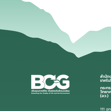
สำนัก
เทคโน
กระทร
วิทยา
(อว.)
111 อ