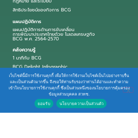
กฎหมาย และระเบียบ
สิทธิประโยชน์ของกิจการ BCG
แผนปฏิบัติการ
แผนปฏิบัติการด้านการขับเคลื่อน
การพัฒนาประเทศไทยด้วย โมเดลเศรษฐกิจ
BCG พ.ศ. 2564-2570
คลังความรู้
1 นาทีกับ BCG
BCG Delight Infographic
สื่อประชาสัมพันธ์
เว็บไซต์นี้มีการใช้งานคุกกี้ เพื่อให้การใช้งานเว็บไซต์เป็นไปอย่างราบรื่น
และเป็นส่วนตัวมากขึ้น จึงขอให้ท่านรับรองว่าท่านได้อ่านและทำความ
e-Book Series
เข้าใจนโยบายการใช้งานคุกกี้ ซึ่งเป็นส่วนหนึ่งของนโยบายการคุ้มครอง
ข้อมูลส่วนบุคคล สวทช.
ตัวอย่างธุรกิจ BCG
ยอมรับ
นโยบายความเป็นส่วนตัว
ข่าวและบทความ
Terms of Service
|
Personal Data Protection Policy