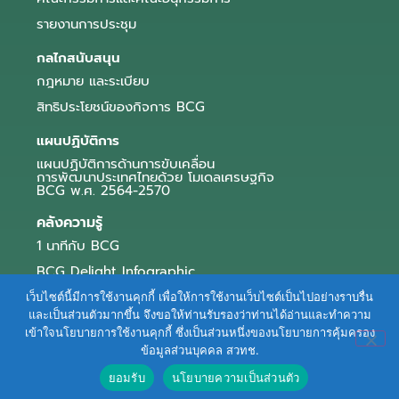
รายงานการประชุม
กลไกสนับสนุน
กฎหมาย และระเบียบ
สิทธิประโยชน์ของกิจการ BCG
แผนปฏิบัติการ
แผนปฏิบัติการด้านการขับเคลื่อน
การพัฒนาประเทศไทยด้วย โมเดลเศรษฐกิจ
BCG พ.ศ. 2564-2570
คลังความรู้
1 นาทีกับ BCG
BCG Delight Infographic
สื่อประชาสัมพันธ์
เว็บไซต์นี้มีการใช้งานคุกกี้ เพื่อให้การใช้งานเว็บไซต์เป็นไปอย่างราบรื่น
และเป็นส่วนตัวมากขึ้น จึงขอให้ท่านรับรองว่าท่านได้อ่านและทำความ
e-Book Series
เข้าใจนโยบายการใช้งานคุกกี้ ซึ่งเป็นส่วนหนึ่งของนโยบายการคุ้มครอง
ข้อมูลส่วนบุคคล สวทช.
ตัวอย่างธุรกิจ BCG
ยอมรับ
นโยบายความเป็นส่วนตัว
ข่าวและบทความ