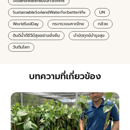
SoilandWaterasourceoflife
SustainableSoilandWaterforbetterlife
UN
WorldSoilDay
กระทรวงมหาดไทย
กล้วย
ดินดีน้ำดีชีวีมีสุขอย่างยั่งยืน
บำบัดทุกข์บำรุงสุข
วันดินโลก
บทความที่เกี่ยวข้อง