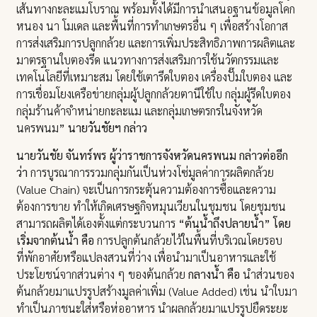
เส้นทางกะละแมโบราณ พร้อมทั้งได้มีการนำเสนอฐานข้อมูลโคก
หนอง นา โมเดล และพื้นที่การทำเกษตรอื่น ๆ เพื่อสร้างโอกาส
การส่งเสริมการปลูกกล้วย และการเพิ่มประสิทธิภาพการผลิตและ
มาตรฐานใบตองรีด แนวทางการส่งเสริมการใช้นวัตกรรมและ
เทคโนโลยีที่เหมาะสม โดยใช้เตารีดใบตอง เครื่องปั๊มใบตอง และ
การเชื่อมโยงเครือข่ายกลุ่มผู้ปลูกกล้วยตานีใช้ใบ กลุ่มผู้รีดใบตอง
กลุ่มร้านค้าจำหน่ายกะละแม และกลุ่มเกษตรกรในจังหวัด
นครพนม
” นายวันชัยฯ กล่าว
นายวันชัย จันทร์พร ผู้ว่าราชการจังหวัดนครพนม กล่าวต่ออีก
ว่า
การบูรณาการรวมกลุ่มกันเป็นห่วงโซ่มูลค่าการผลิตกล้วย
(Value Chain) จะเป็นการกระตุ้นความต้องการซื้อและความ
ต้องการขาย ทำให้เกิดเศรษฐกิจหมุนเวียนในชุมชน โดยชุมชน
สามารถผลิตได้เองตั้งแต่กระบวนการ
“ต้นน้ำถึงปลายน้ำ”
โดย
เริ่มจากต้นน้ำ คือ
การปลูกต้นกล้วยไว้ในพื้นที่บริเวณโดยรอบ
ที่พักอาศัยหรือแปลงสวนที่ว่าง เพื่อนำมาเป็นอาหารและใช้
ประโยชน์จากส่วนต่าง ๆ ของต้นกล้วย
กลางน้ำ คือ
นำส่วนของ
ต้นกล้วยมาแปรรูปสร้างมูลค่าเพิ่ม (Value Added) เช่น นำใบมา
ทำเป็นภาชนะใส่หรือห่ออาหาร นำผลกล้วยมาแปรรูปยืดระยะ