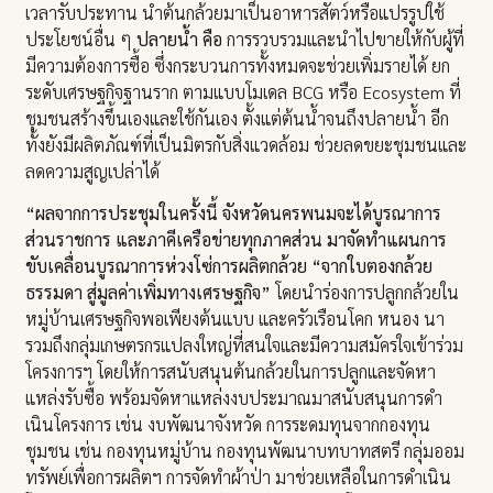
เวลารับประทาน นำต้นกล้วยมาเป็นอาหารสัตว์หรือแปรรูปใช้
ประโยชน์อื่น ๆ
ปลายน้ำ คือ
การรวบรวมและนำไปขายให้กับผู้ที่
มีความต้องการซื้อ ซึ่งกระบวนการทั้งหมดจะช่วยเพิ่มรายได้ ยก
ระดับเศรษฐกิจฐานราก ตามแบบโมเดล BCG หรือ Ecosystem ที่
ชุมชนสร้างขึ้นเองและใช้กันเอง ตั้งแต่ต้นน้ำจนถึงปลายน้ำ อีก
ทั้งยังมีผลิตภัณฑ์ที่เป็นมิตรกับสิ่งแวดล้อม ช่วยลดขยะชุมชนและ
ลดความสูญเปล่าได้
“ผลจากการประชุมในครั้งนี้ จังหวัดนครพนมจะได้บูรณาการ
ส่วนราชการ และภาคีเครือข่ายทุกภาคส่วน มาจัดทำแผนการ
ขับเคลื่อนบูรณาการห่วงโซ่การผลิตกล้วย “จากใบตองกล้วย
ธรรมดา สู่มูลค่าเพิ่มทางเศรษฐกิจ”
โดยนำร่องการปลูกกล้วยใน
หมู่บ้านเศรษฐกิจพอเพียงต้นแบบ และครัวเรือนโคก หนอง นา
รวมถึงกลุ่มเกษตรกรแปลงใหญ่ที่สนใจและมีความสมัครใจเข้าร่วม
โครงการฯ โดยให้การสนับสนุนต้นกล้วยในการปลูกและจัดหา
แหล่งรับซื้อ พร้อมจัดหาแหล่งงบประมาณมาสนับสนุนการดำ
เนินโครงการ เช่น งบพัฒนาจังหวัด การระดมทุนจากกองทุน
ชุมชน เช่น กองทุนหมู่บ้าน กองทุนพัฒนาบทบาทสตรี กลุ่มออม
ทรัพย์เพื่อการผลิตฯ การจัดทำผ้าป่า มาช่วยเหลือในการดำเนิน