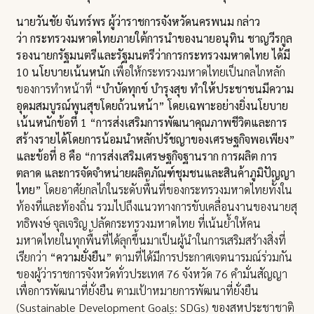
นายวันชัย จันทร์พร ผู้ว่าราชการจังหวัดนครพนม กล่าว
ว่า
กระทรวงมหาดไทยภายใต้การนำของนายอนุทิน ชาญวีรกูล
รองนายกรัฐมนตรีและรัฐมนตรีว่าการกระทรวงมหาดไทย ได้มี
10 นโยบายเน้นหนัก
เพื่อให้กระทรวงมหาดไทยเป็นกลไกหลัก
ของการทำหน้าที่
“บำบัดทุกข์ บำรุงสุข ทำให้ประชาชนมีความ
อุดมสมบูรณ์พูนสุขโดยถ้วนหน้า” โดยเฉพาะอย่างยิ่งนโยบาย
เน้นหนักข้อที่ 1 “การส่งเสริมการพัฒนาคุณภาพชีวิตและการ
สร้างรายได้โดยการน้อมนำหลักปรัชญาของเศรษฐกิจพอเพียง”
และข้อที่ 8 คือ “การส่งเสริมเศรษฐกิจฐานราก การผลิต การ
ตลาด และการจัดจำหน่ายผลิตภัณฑ์ชุมชนและสินค้าภูมิปัญญา
ไทย”
โดยอาศัยกลไกในระดับพื้นที่ของกระทรวงมหาดไทยทั้งใน
ท้องที่และท้องถิ่น รวมไปถึงแนวทางการขับเคลื่อนงานของนายสุ
ทธิพงษ์ จุลเจริญ ปลัดกระทรวงมหาดไทย ที่เน้นย้ำให้คน
มหาดไทยในทุกพื้นที่ได้ลุกขึ้นมาเป็นผู้นำในการเสริมสร้างสิ่งที่
เรียกว่า
“ความยั่งยืน”
ตามที่ได้มีการประกาศเจตนารมณ์ร่วมกัน
ของผู้ว่าราชการจังหวัดทั่วประเทศ 76 จังหวัด 76 คำมั่นสัญญา
เพื่อการพัฒนาที่ยั่งยืน ตามเป้าหมายการพัฒนาที่ยั่งยืน
(Sustainable Development Goals: SDGs) ของสหประชาชาติ