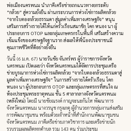
พ่อเมืองนครพนม นำภาคีเครือข่ายถกแนวทางยกระดับ
“กล้วย” สู่ความยั่งยืน ผ่านกระบวนการห่วงโซ่การผลิตกล้วย
“จากใบตองกล้วยธรรมดา สู่มูลค่าเพิ่มทางเศรษฐกิจ”
หนุน
เสริมการสร้างรายได้ให้แก่ครัวเรือนสมาชิก โคก หนอง นา ผู้
ประกอบการ OTOP และกลุ่มเกษตรกรในพื้นที่ เสริมสร้างความ
เข้มแข็งของเศรษฐกิจฐานราก ส่งผลให้พี่น้องประชาชนมี
คุณภาพชีวิตที่ดีอย่างยั่งยืน
วันนี้ (6 ม.ค. 67)
นายวันชัย จันทร์พร ผู้ว่าราชการจังหวัด
นครพนม เปิดเผยว่า
จังหวัดนครพนมได้จัดการประชุมเครือ
ข่ายบูรณาการห่วงโซ่การผลิตกล้วย “จากใบตองกล้วยธรรมดาสู่
มูลค่าเพิ่มทางเศรษฐกิจ” ในการสร้างรายได้ครัวเรือน โคก
หนอง นา ผู้ประกอบการ OTOP และกลุ่มเกษตรกรที่สนใจ ณ
ห้องประชุมพระธาตุพนม ชั้น 5 ศาลากลางจังหวัดนครพนม
(หลังใหม่)
โดยมี นายชัยณรงค์ กาญจะนะกันโห พัฒนาการ
จังหวัดนครพนม นางวรนุช กรุงเกตุ ผู้อำนวยการกลุ่มงานส่งเสริม
การพัฒนาชุมชน พร้อมด้วยเจ้าหน้าที่สำนักงานพัฒนาชุมชน
จังหวัดนครพนม ภาคีเครือข่ายภาควิชาการ และเครือข่ายนัก
รวบรวมผลผลิตทุกตำบล รวม 143 คน ร่วมประชุม