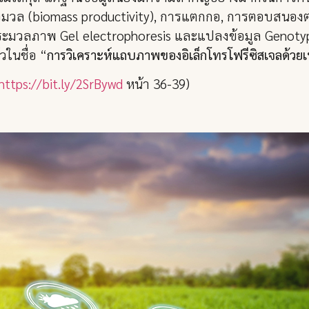
ีวมวล (biomass productivity), การแตกกอ, การตอบสนองต่
วลภาพ Gel electrophoresis และแปลงข้อมูล Genotype pr
วในชื่อ “
การวิเคราะห์แถบภาพของอิเล็กโทรโฟรีซิสเจลด้
https://bit.ly/2SrBywd
หน้า 36-39)