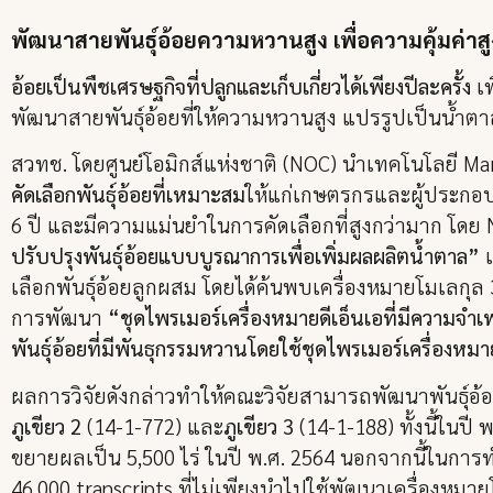
พัฒนาสายพันธุ์อ้อยความหวานสูง เพื่อความคุ้มค่าส
อ้อยเป็นพืชเศรษฐกิจที่ปลูกและเก็บเกี่ยวได้เพียงปีละครั้ง
เพ
พัฒนาสายพันธุ์อ้อยที่ให้ความหวานสูง แปรรูปเป็นน้ำต
สวทช. โดยศูนย์โอมิกส์แห่งชาติ (NOC) นำเทคโนโลยี Mark
คัดเลือกพันธุ์อ้อยที่เหมาะสม
ให้แก่เกษตรกรและผู้ประกอบ
6 ปี และมีความแม่นยำในการคัดเลือกที่สูงกว่ามาก โดย 
ปรับปรุงพันธุ์อ้อยแบบบูรณาการเพื่อเพิ่มผลผลิตน้ำตาล”
เลือกพันธุ์อ้อยลูกผสม โดยได้ค้นพบเครื่องหมายโมเลกุล 
การพัฒนา
“ชุดไพรเมอร์เครื่องหมายดีเอ็นเอที่มีความจำ
พันธุ์อ้อยที่มีพันธุกรรมหวานโดยใช้ชุดไพรเมอร์เครื่องหมา
ผลการวิจัยดังกล่าวทำให้คณะวิจัยสามารถพัฒนาพันธุ์อ้อยที
ภูเขียว 2
(14-1-772) และ
ภูเขียว 3
(14-1-188) ทั้งนี้ในปี 
ขยายผลเป็น 5,500 ไร่ ในปี พ.ศ. 2564 นอกจากนี้ในการท
46,000 transcripts ที่ไม่เพียงนำไปใช้พัฒนาเครื่องหม