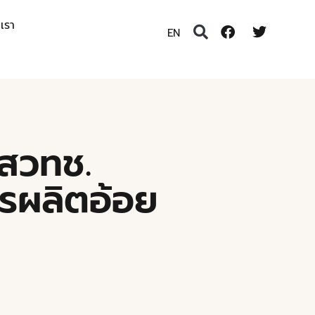
อเรา
EN
สวทช.
รผลิตอ้อย