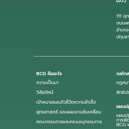
(อว.)
111 อ
ถนนพห
อำเภอ
ปทุมธ
BCG คืออะไร
กลไกส
ความเป็นมา
กฎหมา
วิสัยทัศน์
สิทธิ
เป้าหมายและตัวชี้วัดความสำเร็จ
แผนปฏ
ยุทธศาสตร์ และแผนงานขับเคลื่อน
แผนปฏิ
การพั
คณะกรรมการและคณะอนุกรรมการ
BCG พ