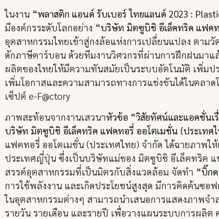
ในงาน
“พลาสติก แอนด์ รับเบอร์ ไทยแลนด์ 2023 : Plas
มีองค์กรระดับโลกอย่าง
“บริษัท มิตซูบิชิ อีเล็คทริค แฟ
อุตสาหกรรมไทยเข้าสู่กงล้อแห่งการเปลี่ยนแปลง ตามวัต
ดักภาษีคาร์บอน ด้วยทีมงานวิศวกรที่ผ่านการฝึกฝนมาแ
ผลิตของไทยให้มีความทันสมัยเป็นระบบอัตโนมัติ เพิ่ม
เพิ่มโอกาสและความสามารถทางการแข่งขันได้ในตลาดโล
เซ็ปต์ e-F@ctory
ภาพสะท้อนจากงานเสวนา
หัวข้อ “วิสัยทัศน์และแอคชั่
บริษัท มิตซูบิชิ อีเล็คทริค แฟคทอรี่ ออโตเมชั่น (ประเทศ
แฟคทอรี่ ออโตเมชั่น (ประเทศไทย) จำกัด ได้ฉายภาพให้เห็
ประเทศญี่ปุ่น ซึ่งเป็นบริษัทแม่ของ มิตซูบิชิ อีเล็คทริค
สรรค์อุตสาหกรรมที่เป็นมิตรกับสิ่งแวดล้อม จัดทำ
“บิ๊กด
การใช้พลังงาน และเกิดประโยชน์สูงสุด มีการคิดค้นซอฟต
ในอุตสาหกรรมต่างๆ สามารถนำเสนอการแสดงภาพจำลอง
รายวัน รายเดือน และรายปี เพื่อวางแผนระบบการผลิต