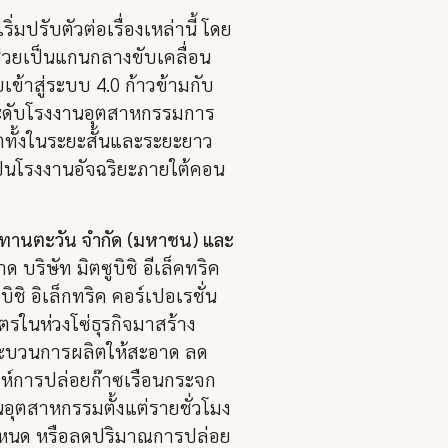
่มปรับตัวต่อเรื่องเหล่านี้ โดย
่วยเป็นแกนกลางขับเคลื่อน
้าสู่ระบบ 4.0 ก้าวข้ามกับ
กระดับโรงงานอุตสาหกรรมการ
ตทั้งในระยะสั้นและระยะยาว
็นโรงงานอัจฉริยะภายใต้คอน
ัท ทานตะวัน จำกัด (มหาชน) และ
บริษัท มิตซูบิชิ อีเล็คทริค
ชิ อิเล็กทริค คอร์เปอเรชั่น
ิตรในห่วงโซ่ธุรกิจมาสร้าง
ระบวนการผลิตให้สะอาด ลด
าะห์การปล่อยก๊าซเรือนกระจก
ตสาหกรรมตั้งแต่รายชั่วโมง
กำหนด หรือลดปริมาณการปล่อย