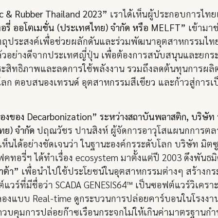
tic & Rubber Thailand 2023”
เราได้เห็นผู้ประกอบการไทยเริ
คทอรี่ ออโตเมชั่น (ประเทศไทย) จำกัด หรือ MELFT”
เข้ามาช
ถุประสงค์เพื่อช่วยผลักดันและร่วมพัฒนาอุตสาหกรรมไทยเข
ล้วอย่างดีจากประเทศญี่ปุ่น เพื่อต้องการสนับสนุนและย
ประสิทธิภาพและลดการใช้พลังงาน รวมถึงลดต้นทุนการผลิ
ก ตอบสนองเทรนด์ อุตสาหกรรมสีเขียว และก้าวสู่การเป
นเรื่องของ Decarbonization” ระหว่างสถาบันพลาสติก, บริษ
ไทย) จำกัด
ปฤณวัชร ปานสิงห์ ผู้จัดการอาวุโสแผนกการตลาด 
นได้อย่างชัดเจนว่า ในฐานะองค์กรระดับโลก บริษัท มิตซูบิ
 แฟคทอรี่ฯ ได้ทำเรื่อง ecosystem มาตั้งแต่ปี 2003 ดึงพันธม
าต้า”
เพื่อนำไปใช้ประโยชน์ในอุตสาหกรรมต่างๆ สร้างก
์แวร์ที่มีชื่อว่า SCADA GENESIS64™ เป็นซอฟต์แวร์วิเคร
แบบ Real-time ดูกระบวนการปล่อยคาร์บอนในโรงงานอุ
 ควบคุมการปล่อยก๊าซเรือนกระจกไม่ให้เกินค่ามาตรฐาน