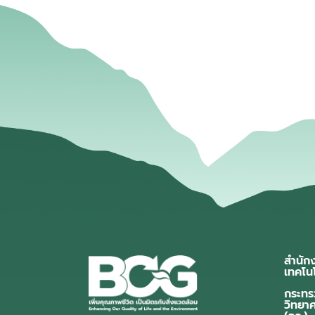
สำนัก
เทคโน
กระทร
วิทยา