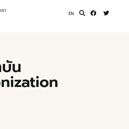
อเรา
EN
าบัน
nization