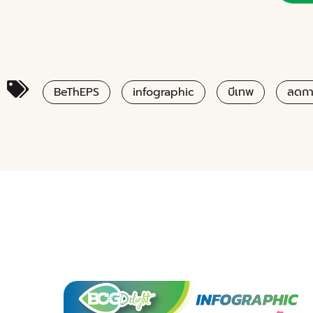
BeThEPS
infographic
บีเทพ
ลดการ