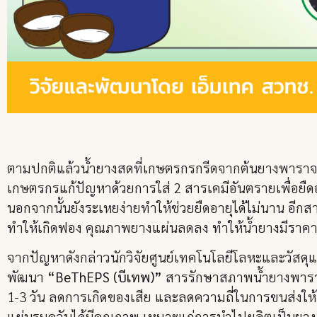
ตามปกติแล้วน้ำยางสดที่เกษตรกรกรีดจากต้นยางพาราจะมีอา
เกษตรกรแก้ปัญหาด้วยการใส่ 2 สารเคมีอันตรายเพื่อยืดอา
นอกจากนั้นยังระเหยง่ายทำให้ช่วยยืดอายุได้ไม่นาน อีกส
ทำให้เกิดฟอง คุณภาพยางแผ่นลดลง ทำให้น้ำยางมีราคา
จากปัญหาดังกล่าวนักวิจัยศูนย์เทคโนโลยีโลหะและวัสดุ
พัฒนา
“BeThEPS (บีเทพ)”
สารรักษาสภาพน้ำยางพาราสด
1-3 วัน ลดการเกิดของเสีย และลดความถี่ในการขนส่งให้
แผ่นรมควันได้มีคุณภาพ เหมาะแก่การนำไปผลิตเป็นยางล้