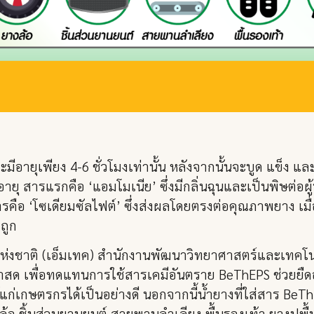
ยุเพียง 4-6 ชั่วโมงเท่านั้น หลังจากนั้นจะบูด แข็ง และส
ยุ สารแรกคือ ‘แอมโมเนีย’ ซึ่งมีกลิ่นฉุนและเป็นพิษต่อผู
ารคือ ‘โซเดียมซัลไฟต์’ ซึ่งส่งผลโดยตรงต่อคุณภาพยาง เม
ถูก
แห่งชาติ (เอ็มเทค) สำนักงานพัฒนาวิทยาศาสตร์และเทคโนโล
 เพื่อทดแทนการใช้สารเคมีอันตราย BeThEPS ช่วยยืดอา
แก่เกษตรกรได้เป็นอย่างดี นอกจากนี้น้ำยางที่ใส่สาร Be
อ ชิ้นส่วนยานยนต์ สายพานลำเลียง พื้นรองเท้า ยางปูพื้