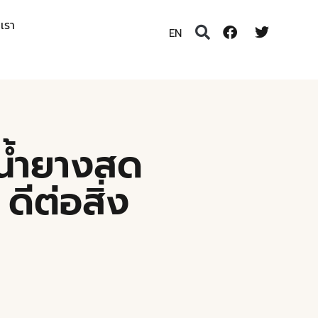
อเรา
EN
น้ำยางสด
ดีต่อสิ่ง