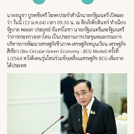
นายอนุชา บูรพชัยศรี โฆษกประจำสำนักนายกรัฐมนตรี เปิดเผย
ว่า วันนี้ (13 ม.ค.64) เวลา 09.30 น. ณ ตึกภักดีบดินทร์ ทำเนียบ
รัฐบาล พลเอก ประยุทธ์ จันทร์โอชา นายกรัฐมนตรีและรัฐมนตรี
ว่าการกระทรวงกลาโหม เป็นประธานการประชุมคณะกรรมการ
บริหารการพัฒนาเศรษฐกิจชีวภาพ-เศรษฐกิจหมุนเวียน-เศรษฐกิจ
สีเขียว (Bio-Circular-Green Economy : BCG Model) ครั้งที่
1/2564 หวังดึงคนรุ่นใหม่ร่วมขับเคลื่อนเศรษฐกิจ BCG เพิ่มราย
ได้ประเทศ