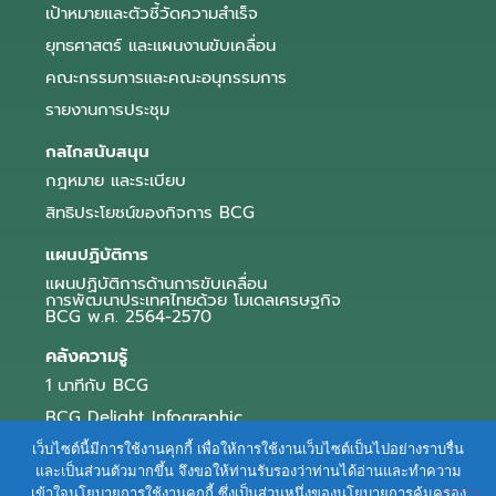
เป้าหมายและตัวชี้วัดความสำเร็จ
ยุทธศาสตร์ และแผนงานขับเคลื่อน
คณะกรรมการและคณะอนุกรรมการ
รายงานการประชุม
กลไกสนับสนุน
กฎหมาย และระเบียบ
สิทธิประโยชน์ของกิจการ BCG
แผนปฏิบัติการ
แผนปฏิบัติการด้านการขับเคลื่อน
การพัฒนาประเทศไทยด้วย โมเดลเศรษฐกิจ
BCG พ.ศ. 2564-2570
คลังความรู้
1 นาทีกับ BCG
BCG Delight Infographic
สื่อประชาสัมพันธ์
เว็บไซต์นี้มีการใช้งานคุกกี้ เพื่อให้การใช้งานเว็บไซต์เป็นไปอย่างราบรื่น
และเป็นส่วนตัวมากขึ้น จึงขอให้ท่านรับรองว่าท่านได้อ่านและทำความ
e-Book Series
เข้าใจนโยบายการใช้งานคุกกี้ ซึ่งเป็นส่วนหนึ่งของนโยบายการคุ้มครอง