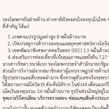
รองโฆษกฯยันฝ่ายค้าน ต่างชาติยังคงสนใจลงทุนในไทย
ที่สำคัญ ได้แก่
เกษตรแปรรูปมูลค่าสูง 8 หมื่นล้านบาท
เปิดประตูการค้าการลงทุนและยุทธศาสตร์ทางโลจิ
เขตพัฒนาพิเศษภาคตะวันออก (EEC) 1.1 หมื่นล้า
ส่งเสริมการท่องเที่ยวที่เน้นคุณภาพและยั่งยืน 7.2
นางสาวรัชดา ธนาดิเรก รองโฆษกประจำสำนักนายกรัฐมนต
ส่วนมีการวิจารณ์จากสมาชิกสภาผู้แทนราษฏรฝ่ายค้านว่
รัฐประหารและสืบทอดอำนาจ ซึ่งหากดูตัวเลขจริงจะพบว่า 
ใต้สถานการณ์โควิด19 ดังเห็นได้จาก ในช่วง4 เดือนแรก
เม็ดเงินลงทุนรวม 3.6 หมื่นล้านบาท ธุรกิจส่วนใหญ่อยู
ขุดเจาะปิโตรเลียม บริการตรวจสอบ ซ่อมแซมสินค้าประเภท
มากไปกว่านั้น หากดูตัวเลขจำนวนบริษัทจดทะเบียนจัดตั้ง