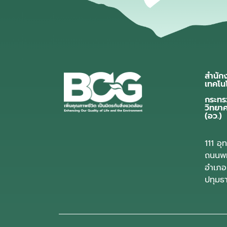
สำนัก
เทคโน
กระทร
วิทยา
(อว.)
111 อ
ถนนพห
อำเภอ
ปทุมธ