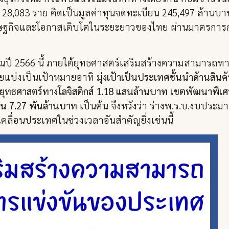
วม 28,083 ราย คิดเป็นมูลค่าทุนจดทะเบียน 245,497 ล้านบาท
รษฐกิจและโอกาสเติบโตในระยะยาวของไทย ผ่านมาตรการกระ
าณปี 2566 นี้ ภายใต้ยุทธศาสตร์เสริมสร้างความสามารถ
ยแบ่งเป็นเป้าหมายอาทิ
มุ่งเป้าเป็นประเทศชั้นนำด้านสิ
ยุทธศาสตร์ทางโลจิสติกส์ 1.18 แสนล้านบาท เขตพัฒนาพิเ
ยืน 7.27 พันล้านบาท
เป็นต้น จึงหวังว่า ร่างพ.ร.บ.งบประ
ลื่อนประเทศในช่วงเวลาอันสำคัญยิ่งเช่นนี้