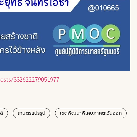
osts/332622279051977
ส์
เกษตรแปรรูป
เขตพัฒนาพิเศษภาคตะวันออก