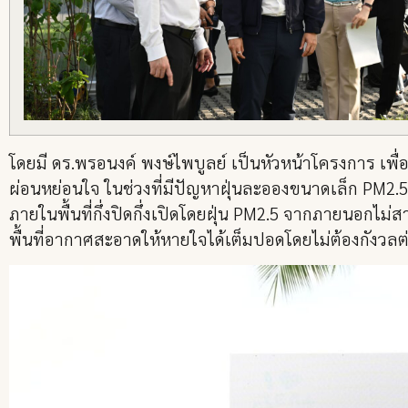
โดยมี ดร.พรอนงค์ พงษ์ไพบูลย์ เป็นหัวหน้าโครงการ เพ
ผ่อนหย่อนใจ ในช่วงที่มีปัญหาฝุ่นละอองขนาดเล็ก PM2
ภายในพื้นที่กึ่งปิดกึ่งเปิดโดยฝุ่น PM2.5 จากภายนอกไม
พื้นที่อากาศสะอาดให้หายใจได้เต็มปอดโดยไม่ต้องกังวลต