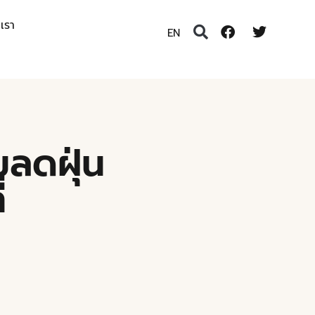
อเรา
EN
ลดฝุ่น
่