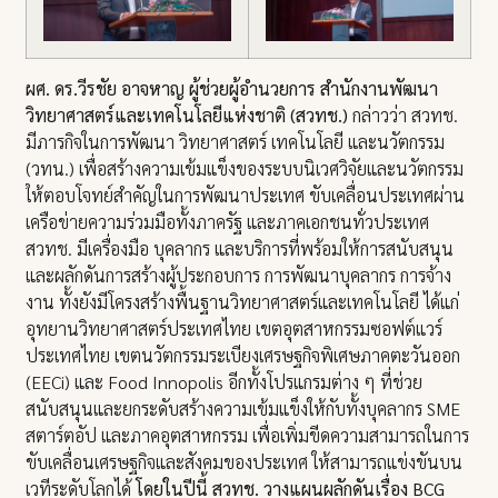
ผศ. ดร.วีรชัย อาจหาญ ผู้ช่วยผู้อำนวยการ สำนักงานพัฒนา
วิทยาศาสตร์และเทคโนโลยีแห่งชาติ (สวทช.)
กล่าวว่า สวทช.
มีภารกิจในการพัฒนา วิทยาศาสตร์ เทคโนโลยี และนวัตกรรม
(วทน.) เพื่อสร้างความเข้มแข็งของระบบนิเวศวิจัยและนวัตกรรม
ให้ตอบโจทย์สำคัญในการพัฒนาประเทศ ขับเคลื่อนประเทศผ่าน
เครือข่ายความร่วมมือทั้งภาครัฐ และภาคเอกชนทั่วประเทศ
สวทช. มีเครื่องมือ บุคลากร และบริการที่พร้อมให้การสนับสนุน
และผลักดันการสร้างผู้ประกอบการ การพัฒนาบุคลากร การจ้าง
งาน ทั้งยังมีโครงสร้างพื้นฐานวิทยาศาสตร์และเทคโนโลยี ได้แก่
อุทยานวิทยาศาสตร์ประเทศไทย เขตอุตสาหกรรมซอฟต์แวร์
ประเทศไทย เขตนวัตกรรมระเบียงเศรษฐกิจพิเศษภาคตะวันออก
(EECi) และ Food Innopolis อีกทั้งโปรแกรมต่าง ๆ ที่ช่วย
สนับสนุนและยกระดับสร้างความเข้มแข็งให้กับทั้งบุคลากร SME
สตาร์ตอัป และภาคอุตสาหกรรม เพื่อเพิ่มขีดความสามารถในการ
ขับเคลื่อนเศรษฐกิจและสังคมของประเทศ ให้สามารถแข่งขันบน
เวทีระดับโลกได้
โดยในปีนี้ สวทช. วางแผนผลักดันเรื่อง
BCG