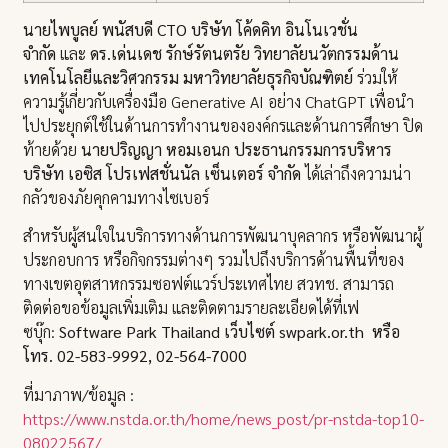
นายไพบูลย์ พนัสบดี
CTO บริษัท โค้ดคิท อินโนเวชั่น
จำกัด
และ
ดร.เด่นเดช รักษ์รัตนตรัย วิทยาลัยนวัตกรรมด้าน
เทคโนโลยีและวิศวกรรม มหาวิทยาลัยธุรกิจบัณฑิตย์
ร่วมให้
ความรู้เกี่ยวกับเครื่องมือ Generative AI อย่าง ChatGPT เพื่อนำ
ไปประยุกต์ใช้ในด้านการทำงานขององค์กรและด้านการศึกษา ปิด
ท้ายด้วย
นายปริญญา หอมเอนก ประธานกรรมการบริหาร
บริษัท เอซิส โปรเฟสชั่นนัล เซ็นเตอร์ จำกัด
ได้เล่าถึงความน่า
กลัวของภัยคุกคามทางไซเบอร์
สำหรับผู้สนใจในบริการทางด้านการพัฒนาบุคลากร หรือพัฒนาผู้
ประกอบการ หรือกิจกรรมต่างๆ รวมไปถึงบริการด้านพื้นที่ของ
ทางเขตอุตสาหกรรมซอฟต์แวร์ประเทศไทย สวทช. สามารถ
ติดต่อขอข้อมูลเพิ่มเติม และติดตามรายละเอียดได้ที่เฟ
ซบุ๊ก:
Software Park Thailand เว็บไซต์ swpark.or.th หรือ
โทร. 02-583-9992, 02-564-7000
ที่มาภาพ/ข้อมูล :
https://www.nstda.or.th/home/news_post/pr-nstda-top10-
08022567/