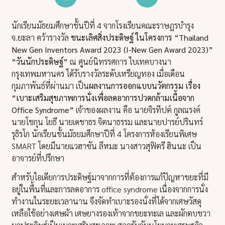
นักเรียนมัธยมศึกษาชั้นปีที่ 4 จากโรงเรียนคณะราษฎรบำรุง
จ.ยะลา คว้ารางวัล
ชนะเลิศสิ่งประดิษฐ์ ในโครงการ “Thailand
New Gen Inventors Award 2023 (I-New Gen Award 2023)”
“วันนักประดิษฐ์”
ณ ศูนย์นิทรรศการ ไบเทคบางนา
กรุงเทพมหานคร ได้รับรางวัลระดับเหรียญทอง เมื่อเดือน
กุมภาพันธ์ที่ผ่านมา เป็น
ผลงานการออกแบบนวัตกรรม เรื่อง
“เบาะเสริมสุขภาพการนั่งเพื่อลดอาการปวดกล้ามเนื้อจาก
Office Syndrome”
เจ้าของผลงาน คือ นายจิรทีปต์ กูลณรงค์
นายโชกุน โยธี นายเดชาธร จิตนาธรรม และนายปารย์ปรินทร์
รุธิรโก นักเรียนชั้นมัธยมศึกษาปีที่ 4 โครงการห้องเรียนพิเศษ
SMART โดยมีนายแวฮาซัน ลีหมะ นางสาวสุฟิตรี ฮินนะ เป็น
อาจารย์ที่ปรึกษา
สำหรับไอเดียการประดิษฐ์มาจากการที่ต้องการแก้ปัญหาขยะที่มี
อยู่ในพื้นที่และการลดอาการ office syndrome เนื่องจากการนั่ง
ทำงานในระยะเวลานาน จึงจัดทำเบาะรองนั่งที่ได้จากเศษวัสดุ
เหลือใช้อย่างเศษผ้า เศษยางรองเท้าจากขยะทะเล และผักตบชวา