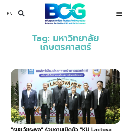
EN
Tag: มหาวิทยาลัย
เกษตรศาสตร์
“รมช.วัชระพล” ร่วมงานเปิดตัว “KU Lactova