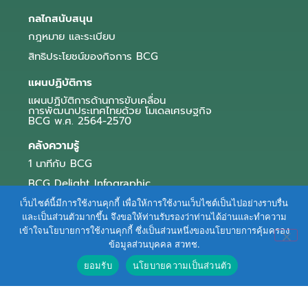
กลไกสนับสนุน
กฎหมาย และระเบียบ
สิทธิประโยชน์ของกิจการ BCG
แผนปฏิบัติการ
แผนปฏิบัติการด้านการขับเคลื่อน
การพัฒนาประเทศไทยด้วย โมเดลเศรษฐกิจ
BCG พ.ศ. 2564-2570
คลังความรู้
1 นาทีกับ BCG
BCG Delight Infographic
สื่อประชาสัมพันธ์
เว็บไซต์นี้มีการใช้งานคุกกี้ เพื่อให้การใช้งานเว็บไซต์เป็นไปอย่างราบรื่น
และเป็นส่วนตัวมากขึ้น จึงขอให้ท่านรับรองว่าท่านได้อ่านและทำความ
e-Book Series
เข้าใจนโยบายการใช้งานคุกกี้ ซึ่งเป็นส่วนหนึ่งของนโยบายการคุ้มครอง
ข้อมูลส่วนบุคคล สวทช.
ตัวอย่างธุรกิจ BCG
ยอมรับ
นโยบายความเป็นส่วนตัว
ข่าวและบทความ
Terms of Service
|
Personal Data Protection Policy