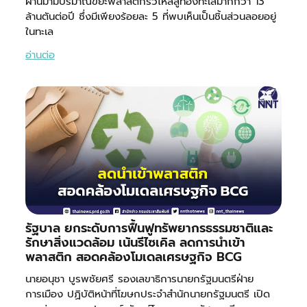
ผ่านมามีปริมาณขยะพลาสติกรั่วไหลสู่ท้องทะเลมากกว่า 13
ล้านตันต่อปี ซึ่งมีเพียงร้อยละ 5 ที่พบเห็นเป็นชิ้นส่วนลอยอยู่
ในทะเล
อ่านต่อ
รัฐบาล ยกระดับการฟื้นฟูทรัพยากรธรรมชาติและ
รักษาสิ่งแวดล้อม เน้นรีไซเคิล ลดการนำเข้า
พลาสติก สอดคล้องโมเดลเศรษฐกิจ BCG
นายอนุชา บูรพชัยศรี รองเลขาธิการนายกรัฐมนตรีฝ่าย
การเมือง ปฏิบัติหน้าที่โฆษกประจำสำนักนายกรัฐมนตรี เปิด