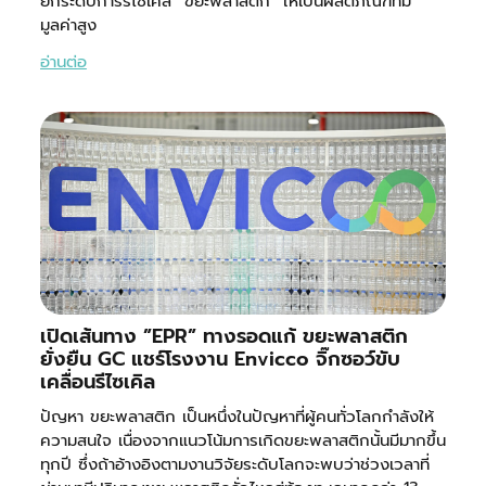
ยกระดับการรีไซเคิล “ขยะพลาสติก” ให้เป็นผลิตภัณฑ์ที่มี
มูลค่าสูง
อ่านต่อ
เปิดเส้นทาง ”EPR” ทางรอดแก้ ขยะพลาสติก
ยั่งยืน GC แชร์โรงงาน Envicco จิ๊กซอว์ขับ
เคลื่อนรีไซเคิล
ปัญหา ขยะพลาสติก เป็นหนึ่งในปัญหาที่ผู้คนทั่วโลกกำลังให้
ความสนใจ เนื่องจากแนวโน้มการเกิดขยะพลาสติกนั้นมีมากขึ้น
ทุกปี ซึ่งถ้าอ้างอิงตามงานวิจัยระดับโลกจะพบว่าช่วงเวลาที่