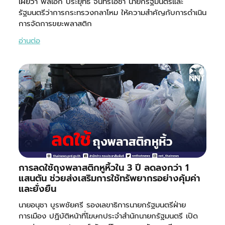
เผยว่า พลเอก ประยุทธ์ จันทร์โอชา นายกรัฐมนตรีและ
รัฐมนตรีว่าการกระทรวงกลาโหม ให้ความสำคัญกับการดำเนิน
การจัดการขยะพลาสติก
อ่านต่อ
การลดใช้ถุงพลาสติกหูหิ้วใน 3 ปี ลดลงกว่า 1
แสนตัน ช่วยส่งเสริมการใช้ทรัพยากรอย่างคุ้มค่า
และยั่งยืน
นายอนุชา บูรพชัยศรี รองเลขาธิการนายกรัฐมนตรีฝ่าย
การเมือง ปฏิบัติหน้าที่โฆษกประจำสำนักนายกรัฐมนตรี เปิด